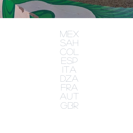
mex
sah
col
esp
ita
dza
fra
aut
gbr