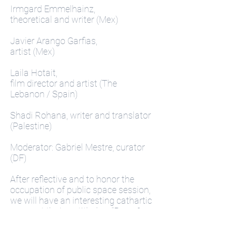
Irmgard Emmelhainz,
theoretical and writer (Mex)
Javier Arango Garfias,
artist (Mex)
Laila Hotait,
film director and artist (The
Lebanon / Spain)
Shadi Rohana, writer and translator
(Palestine)
Moderator: Gabriel Mestre, curator
(DF)
After reflective and to honor the
occupation of public space session,
we will have an interesting cathartic
moment that we titled as "Rave &
Riot" (disorder and revolt), with the