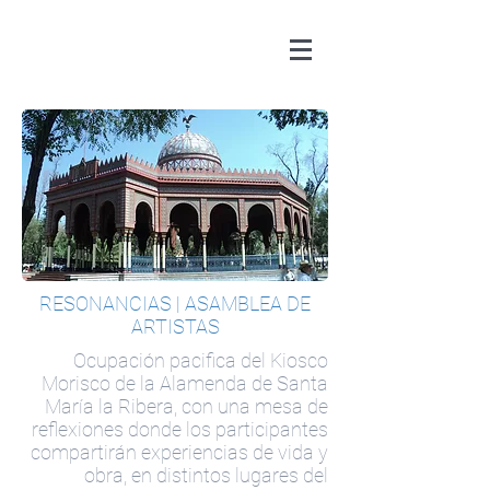
RESONANCIAS | ASAMBLEA DE
ARTISTAS
Ocupación pacifica del Kiosco
Morisco de la Alamenda de Santa
María la Ribera, con una mesa de
reflexiones donde los participantes
compartirán experiencias de vida y
obra, en distintos lugares del